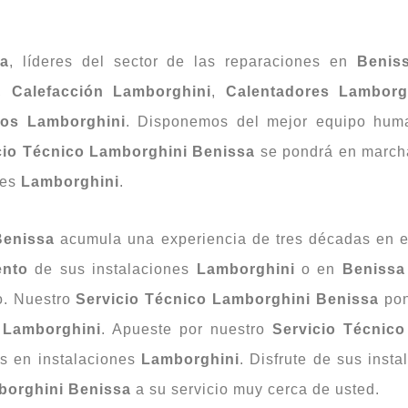
sa
, líderes del sector de las reparaciones en
Benis
,
Calefacción Lamborghini
,
Calentadores Lamborg
dos Lamborghini
. Disponemos del mejor equipo huma
cio Técnico Lamborghini Benissa
se pondrá en marcha
nes
Lamborghini
.
Benissa
acumula una experiencia de tres décadas en el
ento
de sus instalaciones
Lamborghini
o en
Beniss
o. Nuestro
Servicio Técnico Lamborghini Benissa
pon
s
Lamborghini
. Apueste por nuestro
Servicio Técnic
os en instalaciones
Lamborghini
. Disfrute de sus inst
borghini Benissa
a su servicio muy cerca de usted.