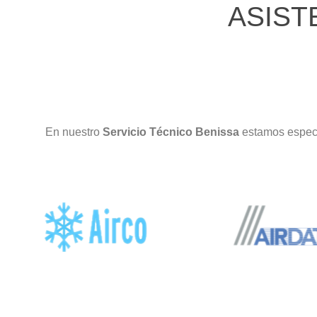
ASIST
En nuestro
Servicio Técnico Benissa
estamos especi